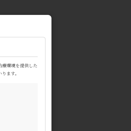
治療環境を提供した
いります。
。